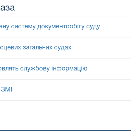
база
ну систему документообігу суду
ісцевих загальних судах
новлять службову інформацію
 ЗМІ