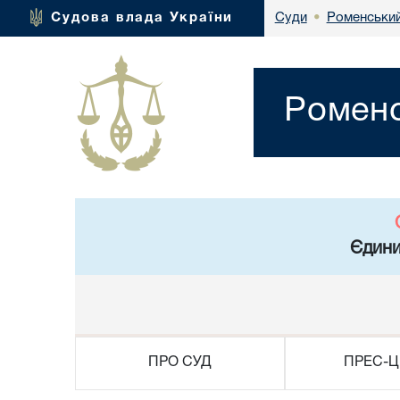
Роменський
Судова влада України
Суди
•
Роменс
Єдини
ПРО СУД
ПРЕС-Ц