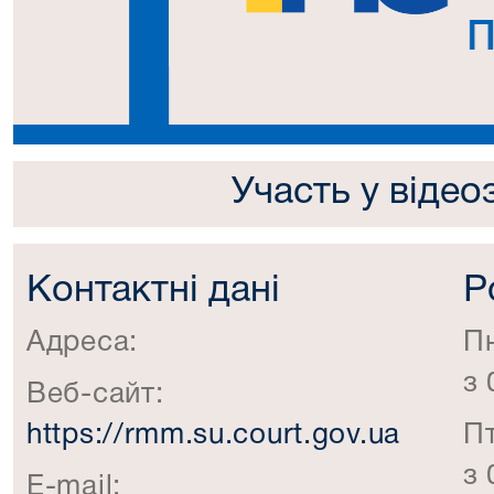
Участь у відео
Контактні дані
Р
Адреса:
П
з 
Веб-сайт:
https://rmm.su.court.gov.ua
П
з 
E-mail: