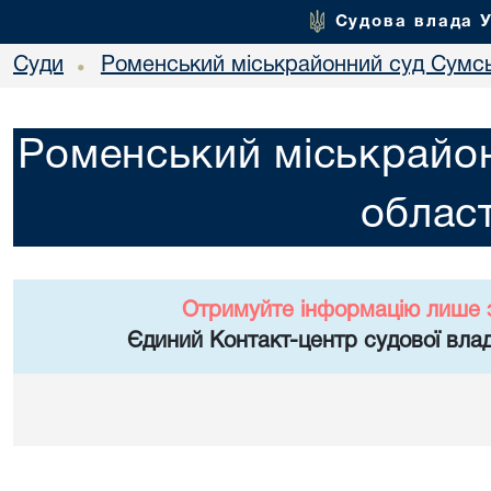
Судова влада 
Суди
Роменський міськрайонний суд Сумсь
•
Роменський міськрайон
област
Отримуйте інформацію лише 
Єдиний Контакт-центр судової влад