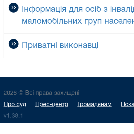
Інформація для осіб з інвалі
маломобільних груп населе
Приватні виконавці
2026 © Всі права захищені
Про суд
Прес-центр
Громадянам
Пока
v1.38.1