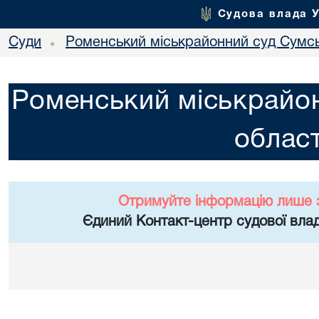
Судова влада 
Суди
Роменський міськрайонний суд Сумсь
•
Роменський міськрайон
област
Отримуйте інформацію лише 
Єдиний Контакт-центр судової влад