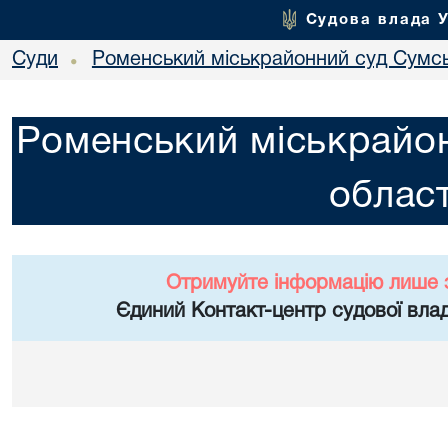
Судова влада 
Суди
Роменський міськрайонний суд Сумсь
•
Роменський міськрайон
област
Отримуйте інформацію лише 
Єдиний Контакт-центр судової влад