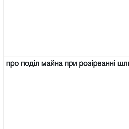
про поділ майна при розірванні ш