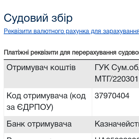
Судовий збір
Реквізити валютного рахунка для зарахування
Платiжнi реквiзити для перерахування судово
Отримувач коштів
ГУК Сум.об
МТГ/22030
Код отримувача (код
37970404
за ЄДРПОУ)
Банк отримувача
Казначейств