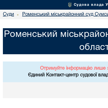
Судова влада 
Суди
Роменський міськрайонний суд Сумсь
•
Роменський міськрайон
област
Отримуйте інформацію лише 
Єдиний Контакт-центр судової влад