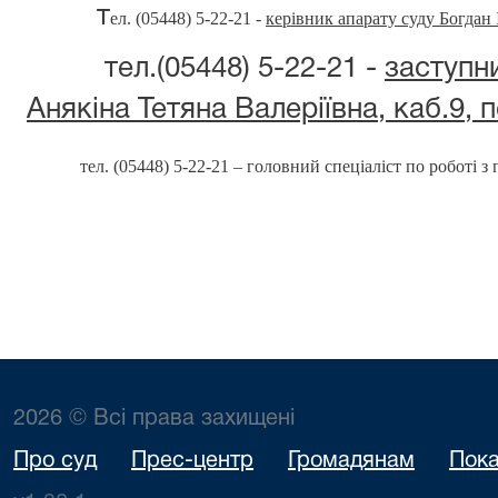
т
ел. (05448) 5-22-21 -
керівник апарату суду Богдан 
тел.(05448) 5-22-21 -
заступн
Анякіна Тетяна Валеріївна, каб.9, 
тел. (05448)
5-22-21
–
головний спеціаліст по роботі з
2026 © Всі права захищені
Про суд
Прес-центр
Громадянам
Пока