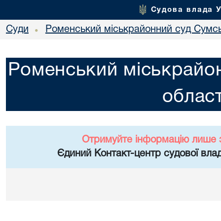
Судова влада 
Суди
Роменський міськрайонний суд Сумсь
•
Роменський міськрайон
област
Отримуйте інформацію лише 
Єдиний Контакт-центр судової влад