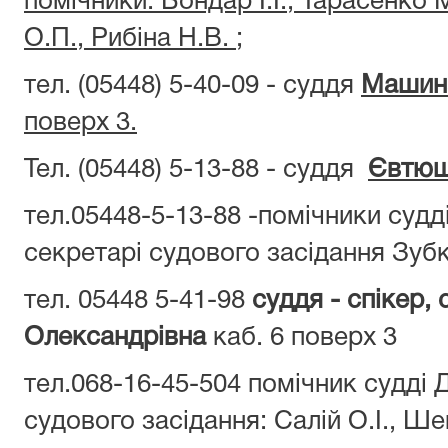
помічники: Бондар І.І., Тарасенко 
О.П., Рибіна Н.В. ;
тел. (05448) 5-40-09 - суддя
Машина
поверх 3.
Тел. (05448) 5-13-88
- суддя
Євтюше
тел.05448-5-13-88 -помічники судді
секретарі судового засідання Зубк
тел. 05448 5-41-98
суддя - спікер,
Олександрівна
каб. 6 поверх 3
тел.068-16-45-504 помічник судді 
судового засідання: Салій О.І., Ше