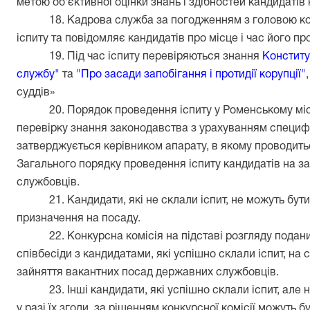
метою об'єктивної оцінки знань і здібностей кандидаті
18. Кадрова служба за погодженням з головою ко
іспиту та повідомляє кандидатів про місце і час його п
19. Під час іспиту перевіряються знання
Конститу
службу"
та
"Про засади запобігання і протидії корупції"
суддів»
20. Порядок проведення іспиту у Роменському міс
перевірку знання законодавства з урахуванням специф
затверджується керівником апарату, в якому проводитьс
Загального порядку проведення іспиту кандидатів на 
службовців.
21. Кандидати, які не склали іспит, не можуть бу
призначення на посаду.
22. Конкурсна комісія на підставі розгляду подани
співбесіди з кандидатами, які успішно склали іспит, на 
зайняття вакантних посад державних службовців.
23. Інші кандидати, які успішно склали іспит, але
у разі їх згоди, за рішенням конкурсної комісії можуть