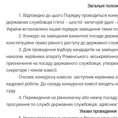
Загальні поло
1. Відповідно до цього Порядку проводиться конк
державних службовців п’ятої
- шостої
категорій (далі -
України встановлено інший порядок заміщення таких по
2. Конкурс на заміщення вакантної посади держ
конституційне право рівного доступу до державної служ
3. Для проведення відбору кандидатів на заміще
наказом
керівника апарату Роменського
міськрайонног
призначення на посаду державного службовця, утворюєт
секретаря і членів комісії.
Очолює конкурсну комісію
заступник керівника ап
кадрової роботи. До складу конкурсної комісії входять к
суду.
4. Переведення на рівнозначну або нижчу посаду
просування по службі державних службовців, здійснює
Умови проведення 