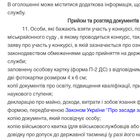
В оголошенні може міститися додаткова інформація, щ
службу.
Прийом та розгляд документів 
11. Особи, які бажають взяти участь у конкурсі, 
міськрайонного суду , в якому проводиться конкурс, так
заяву про участь у конкурсі, в якій зазначається про 
законодавством обмеженнями щодо прийняття на держ
служби;
заповнену особову картку (форма П-2 ДС) з відповідни
дві фотокартки розміром 4 х 6 см;
копії документів про освіту, підвищення кваліфікації, 
наукового ступеня;
декларацію про майно, доходи, витрати і зобов'язання 
формою, передбаченою
Законом України "Про засади зап
копію документа, який посвідчує особу;
копію військового квитка (для військовослужбовців або
довідку про допуск до державної таємниці (у разі його н