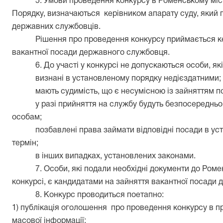
5. Умови проведення конкурсу в Роменському місь
Порядку, визначаються
керівником апарату суду, який 
державних службовців.
Рішення про проведення конкурсу приймається ке
вакантної посади державного службовця.
6. До участі у конкурсі не допускаються особи, які
визнані в установленому порядку недієздатними;
мають судимість, що є несумісною із зайняттям 
у разі прийняття на службу будуть безпосередньо
особам;
позбавлені права займати відповідні посади в у
термін;
в інших випадках, установлених законами.
7. Особи, які подали необхідні документи до Роме
конкурсі, є кандидатами на зайняття вакантної посади 
8. Конкурс проводиться поетапно:
1) публікація оголошення
про проведення конкурсу в пр
масової інформації;