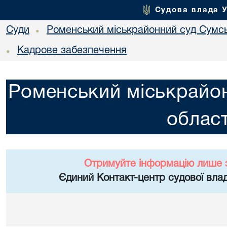
Судова влада 
Суди
Роменський міськрайонний суд Сумсь
•
Кадрове забезпечення
•
Роменський міськрайон
област
Отримуйте інформацію лише 
Єдиний Контакт-центр судової влад