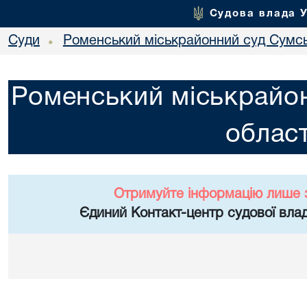
Судова влада 
Суди
Роменський міськрайонний суд Сумсь
•
Роменський міськрайон
област
Отримуйте інформацію лише 
Єдиний Контакт-центр судової влад