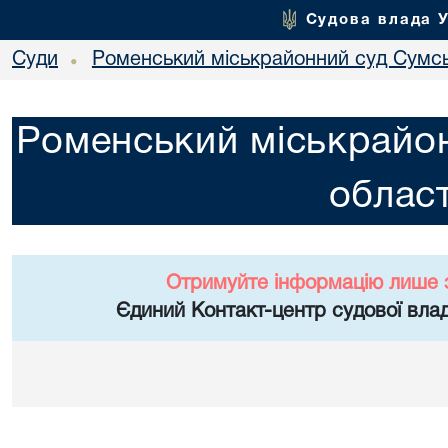
Судова влада 
Суди
Роменський міськрайонний суд Сумсь
•
Роменський міськрайон
област
Отримуйте інформацію лише 
Єдиний Контакт-центр судової влад