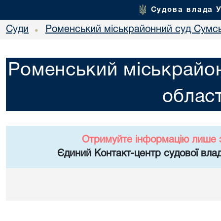
Судова влада 
Суди
Роменський міськрайонний суд Сумсь
•
Роменський міськрайон
област
Отримуйте інформацію лише 
Єдиний Контакт-центр судової влад