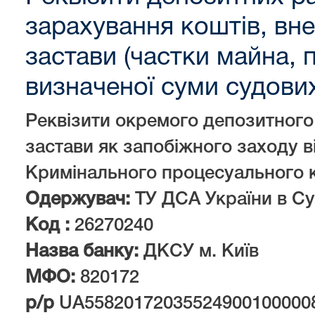
зарахування коштів, вне
застави (частки майна,
визначеної суми судови
Реквізити окремого депозитного
застави як запобіжного заходу 
Кримінального процесуального к
Одержувач:
ТУ ДСА України в Су
Код :
26270240
Назва банку:
ДКСУ м. Київ
МФО:
820172
р/р
UА55820172035524900100000