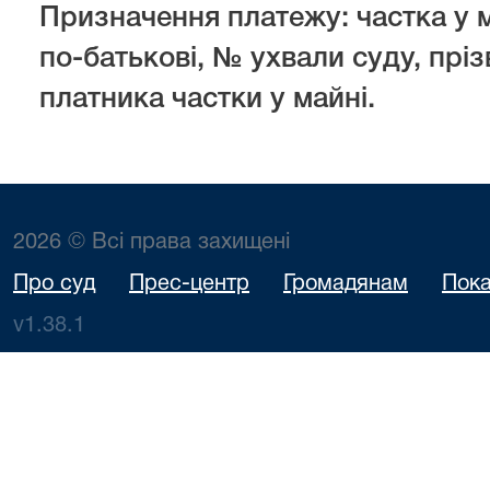
Призначення платежу: частка у ма
по-батькові, № ухвали суду, пріз
платника частки у майні.
2026 © Всі права захищені
Про суд
Прес-центр
Громадянам
Пока
v1.38.1