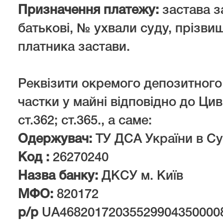
Призначення платежу:
застава за
батькові, № ухвали суду, прізвище
платника застави.
Реквізити окремого депозитного
частки у майні відповідно до Ци
ст.362; ст.365., а саме:
Одержувач:
ТУ ДСА України в Су
Код :
26270240
Назва банку:
ДКСУ м. Київ
МФО:
820172
р/р
UА46820172035529904350000