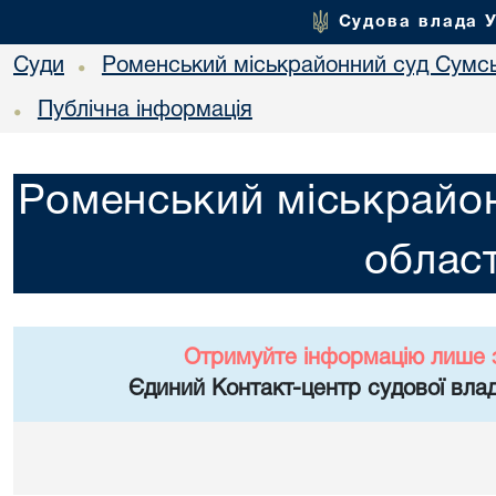
Судова влада 
Суди
Роменський міськрайонний суд Сумсь
•
Публічна інформація
•
Роменський міськрайон
област
Отримуйте інформацію лише 
Єдиний Контакт-центр судової влад