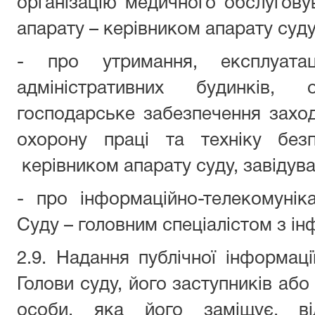
організацію медичного обслуговув
апарату – керівником апарату суду
- про утримання, експлуатац
адміністративних будинків, о
господарське забезпечення заход
охорону праці та техніку без
керівником апарату суду, завідув
- про інформаційно-телекомунік
Суду – головним спеціалістом з ін
2.9. Надання публічної інформаці
Голови суду, його заступників або
особи, яка його заміщує, від