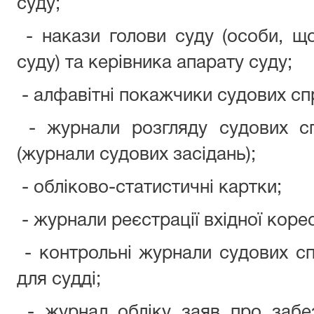
суду;
- накази голови суду (особи, щ
суду) та керівника апарату суду;
- алфавітні покажчики судових сп
- журнали розгляду судових с
(журнали судових засідань);
- обліково-статистичні картки;
- журнали реєстрації вхідної коре
- контрольні журнали судових сп
для судді;
- журнал обліку заяв про забе