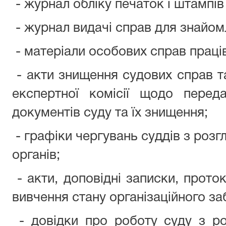
- журнал обліку печаток і штампів
- журнал видачі справ для знайом
- матеріали особових справ праців
- акти знищення судових справ т
експертної комісії щодо перед
документів суду та їх знищення;
- графіки чергувань суддів з роз
органів;
- акти, доповідні записки, прото
вивчення стану організаційного за
- довідки про роботу суду з р