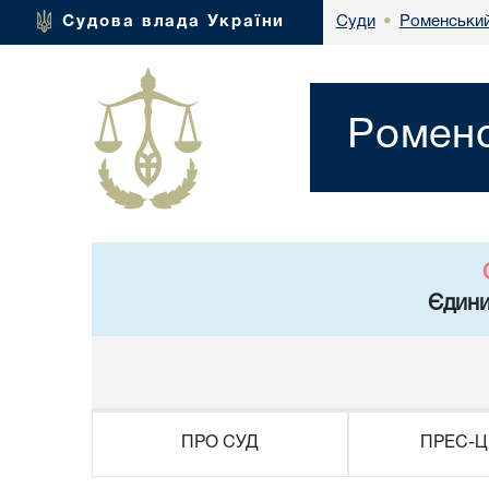
Роменський
Судова влада України
Суди
•
Роменс
Єдини
ПРО СУД
ПРЕС-Ц