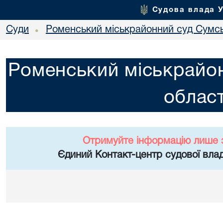
Судова влада 
Суди
Роменський міськрайонний суд Сумсь
•
Роменський міськрайон
област
Отримуйте інформацію лише 
Єдиний Контакт-центр судової влад