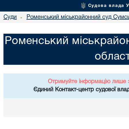
Судова влада 
Суди
Роменський міськрайонний суд Сумсь
•
Роменський міськрайон
област
Отримуйте інформацію лише 
Єдиний Контакт-центр судової влад