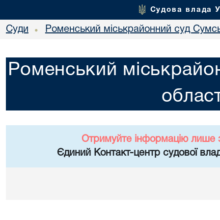
Судова влада 
Суди
Роменський міськрайонний суд Сумсь
•
Роменський міськрайон
област
Отримуйте інформацію лише 
Єдиний Контакт-центр судової влад