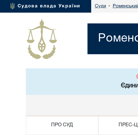
Роменський
Судова влада України
Суди
•
Роменс
Єдини
ПРО СУД
ПРЕС-Ц