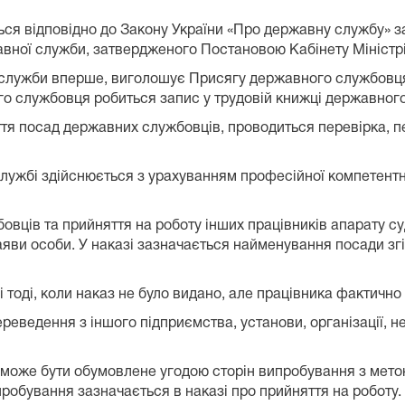
ся відповідно до Закону України «Про державну службу» з
вної служби, затвердженого Постановою Кабінету Міністрів
лужби вперше, виголошує Присягу державного службовця, пі
о службовця робиться запис у трудовій книжці державног
яття посад державних службовців, проводиться перевірка,
ужбі здійснюється з урахуванням професійної компетентн
вців та прийняття на роботу інших працівників апарату с
заяви особи. У наказі зазначається найменування посади з
 тоді, коли наказ не було видано, але працівника фактично
реведення з іншого підприємства, установи, організації, 
може бути обумовлене угодою сторін випробування з метою 
робування зазначається в наказі про прийняття на роботу.