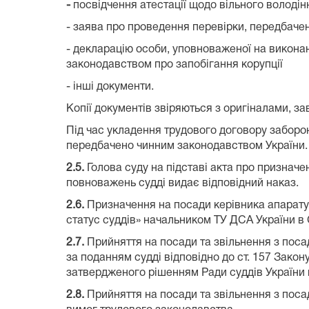
-
посвідчення атестації щодо вільного володі
- заява про проведення перевірки, передбаче
- декларацію особи, уповноваженої на викона
законодавством про запобігання корупції
- інші документи.
Копії документів звіряються з оригіналами, за
Під час укладення трудового договору заборон
передбачено чинним законодавством України.
2.5.
Голова суду на підставі акта про призначен
повноважень судді видає відповідний наказ.
2.6.
Призначення на посади керівника апарату с
статус суддів» начальником ТУ ДСА України в 
2.7.
Прийняття на посади та звільнення з посад
за поданням судді відповідно до ст. 157 Закон
затвердженого рішенням Ради суддів України в
2.8.
Прийняття на посади та звільнення з посад