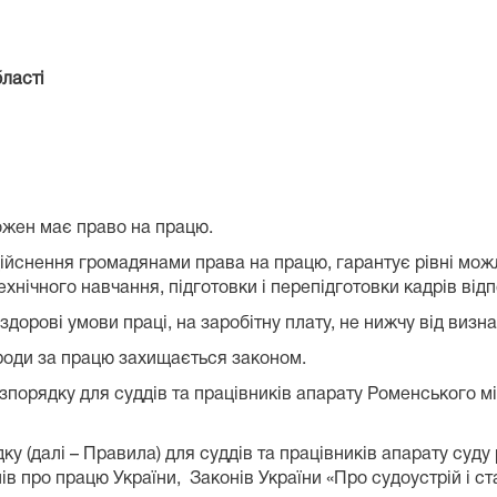
ласті
кожен має право на працю.
ння громадянами права на працю, гарантує рівні можливо
хнічного навчання, підготовки і перепідготовки кадрів відп
ові умови праці, на заробітну плату, не нижчу від визна
и за працю захищається законом.
порядку для суддів та працівників апарату Роменського міс
 (далі – Правила) для суддів та працівників апарату суду р
ів про працю України, Законів України «Про судоустрій і с