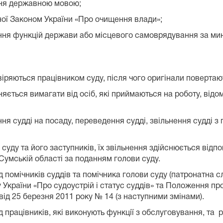
ння державною мовою;
ної Законом України «Про очищення влади»;
ння функцій держави або місцевого самоврядування за мин
віряються працівником суду, після чого оригінали повертаю
яється вимагати від осіб, які приймаються на роботу, відом
ня судді на посаду, переведення судді, звільнення судді з
уду та його заступників, їх звільнення здійснюється відпов
Сумській області за поданням голови суду.
 помічників суддів та помічника голови суду (патронатна 
у України «Про судоустрій і статус суддів» та Положення про
ід 25 березня 2011 року № 14 (з наступними змінами).
 працівників, які виконують функції з обслуговування, та 