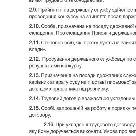
вимог трудового законодавства.
2.9.
Прийняття на державну службу здійснюєть
проведення конкурсу на зайняття посад держа
2.10.
Особа, призначена на посаду державної с
складення. Про складання Присяги державног
2.11.
Стосовно осіб, які претендують на зайн
влади».
2.12.
Просування державного службовця по сл
результатами конкурсу.
2.13.
Призначення на посади державних службо
керівник апарату суду на підставі письмової 
до відома працівника під розписку.
2.14.
Трудовий договір вважається укладеним і
2.15.
Особі, запрошеній на роботу в порядку пе
договору.
2.16.
При укладенні трудового договору 
яку йому доручається виконати. Умова про вип