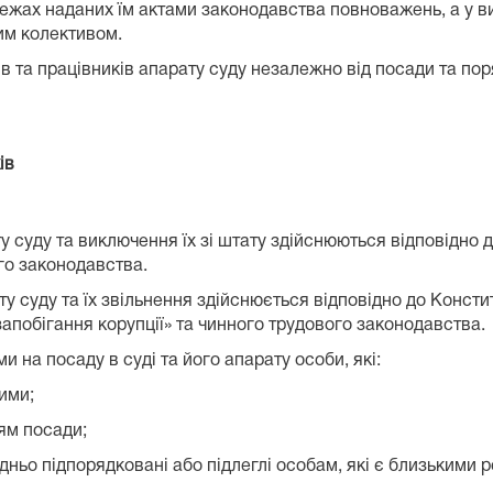
в межах наданих їм актами законодавства повноважень, а у
им колективом.
 та працівників апарату суду незалежно від посади та пор
ів
 суду та виключення їх зі штату здійснюються відповідно д
ого законодавства.
суду та їх звільнення здійснюється відповідно до Конститу
запобігання корупції» та чинного трудового законодавства.
на посаду в суді та його апарату особи, які:
ими;
тям посади;
едньо підпорядковані або підлеглі особам, які є близькими 