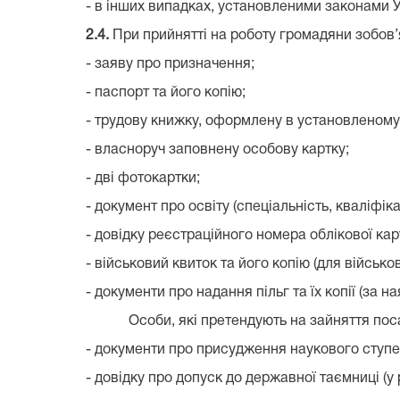
- в інших випадках, установленими законами У
2.4.
При прийнятті на роботу громадяни зобов’
- заяву про призначення;
- паспорт та його копію;
- трудову книжку, оформлену в установленому
- власноруч заповнену особову картку;
- дві фотокартки;
- документ про освіту (спеціальність, кваліфіка
- довідку реєстраційного номера облікової кар
- військовий квиток та його копію (для військо
- документи про надання пільг та їх копії (за на
Особи, які претендують на зайняття посад д
- документи про присудження наукового ступен
- довідку про допуск до державної таємниці (у 