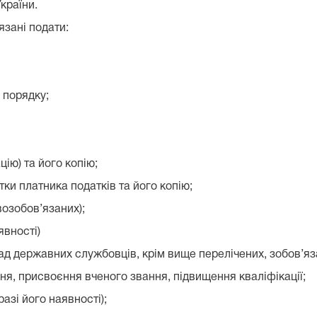
країни.
язані подати:
 порядку;
цію) та його копію;
тки платника податків та його копію;
возобов’язаних);
явності)
ержавних службовців, крім вище перелічених, зобов’язан
я, присвоєння вченого звання, підвищення кваліфікації;
разі його наявності);