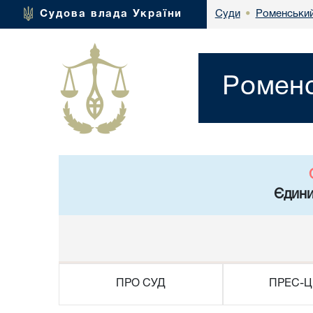
Роменський
Судова влада України
Суди
•
Роменс
Єдини
ПРО СУД
ПРЕС-Ц