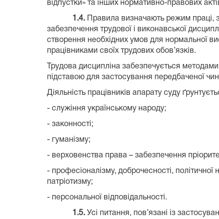
відпустки» та інших нормативно-правових акті
1.4.
Правила визначають режим праці, з
забезпечення трудової і виконавської дисципл
створення необхідних умов для нормальної ви
працівниками своїх трудових обов’язків.
Трудова дисципліна забезпечується методами 
підставою для застосування передбаченої чин
Діяльність працівників апарату суду ґрунтуєт
- служіння українському народу;
- законності;
- гуманізму;
- верховенства права – забезпечення пріорите
- професіоналізму, доброчесності, політичної н
патріотизму;
- персональної відповідальності.
1.5.
Усі питання, пов’язані із застосу