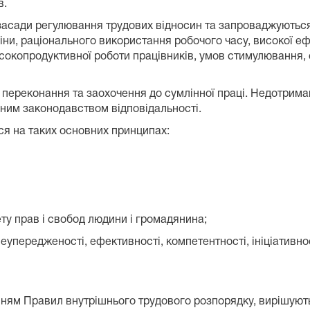
в.
асади регулювання трудових відносин та запроваджуються 
іни, раціонального використання робочого часу, високої еф
сокопродуктивної роботи працівників, умов стимулювання, 
переконання та заохочення до сумлінної праці. Недотрим
ним законодавством відповідальності.
ься на таких основних принципах:
ту прав і свобод людини і громадянина;
еупередженості, ефективності, компетентності, ініціативност
ванням Правил внутрішнього трудового розпорядку, вирішуют