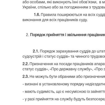
або особами, які виконують їхні обов’язки, 
України, спільно або за погодженням з трудов
1.6
.
Правила поширюються на всіх суддів
виконання для всіх працівників суду.
Порядок прийняття і звільнення працівник
2.1.
Порядок зарахування суддів до штату
судоустрій і статус суддів» та чинного трудов
2.2.
Призначення на посади працівників апарату 
статус суддів», «Про державну службу», «Про 
2.3.
Не можуть бути обраними або призначеними 
- визнані в установленому порядку недієздатн
- мають судимість, що є несумісною із зайнят
- у разі прийняття на службу будуть безпосер