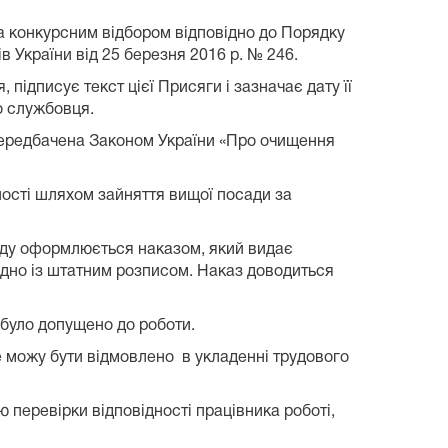
а конкурсним відбором відповідно до Порядку
 України від 25 березня 2016 р. № 246.
дписує текст цієї Присяги і зазначає дату її
о службовця.
 передбачена Законом України «Про очищення
ості шляхом зайняття вищої посади за
уду оформлюється наказом, який видає
гідно із штатним розписом. Наказ доводиться
 було допущено до роботи.
не можу бути відмовлено в укладенні трудового
перевірки відповідності працівника роботі,