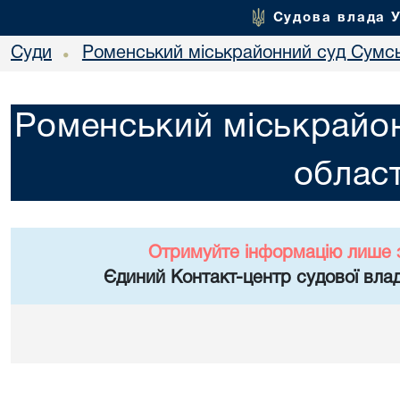
Судова влада 
Суди
Роменський міськрайонний суд Сумсь
•
Роменський міськрайон
област
Отримуйте інформацію лише 
Єдиний Контакт-центр судової влад