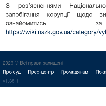
З роз’ясненнями Національн
запобігання корупції щодо ви
ознайомитись з
https://wiki.nazk.gov.ua/category/vy
2026 © Всі права захищені
Про суд
Прес-центр
Громадянам
Пока
v1.38.1