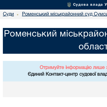
Судова влада 
Суди
Роменський міськрайонний суд Сумсь
•
Роменський міськрайон
област
Отримуйте інформацію лише 
Єдиний Контакт-центр судової влад