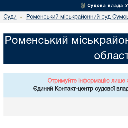
Судова влада 
Суди
Роменський міськрайонний суд Сумсь
•
Роменський міськрайон
област
Отримуйте інформацію лише 
Єдиний Контакт-центр судової влад