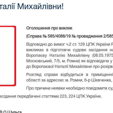
алії Михайлівни!
Оголошення про виклик
(Справа № 585/4088/19 № провадження 2/585
Відповідно до вимог ч.2 ст. 129 ЦПК України
викликає в підготовче судове засідання 
Воропаєву Наталію Михайлівну (08.05.197
Московський, 7/5, м. Ромни) як відповідача
до Воропаєвої Наталії Михайлівни про розір
Розгляд справи відбудеться в приміщенн
області за адресою: м. Ромни, б-р Шевченка, 
Про причини неявки необхідно повідомити суд
асідання передбачені статтями 223, 224 ЦПК України.
В.О.Шульга