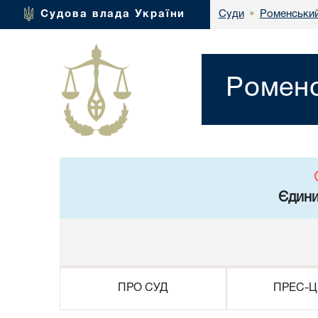
Роменський
Судова влада України
Суди
•
Роменс
Єдини
ПРО СУД
ПРЕС-Ц