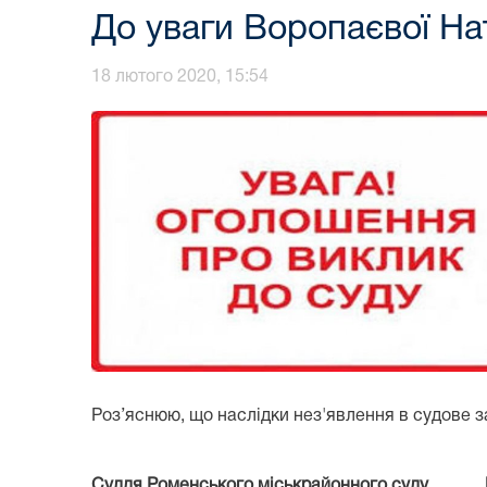
До уваги Воропаєвої Нат
18 лютого 2020, 15:54
Роз’яснюю, що наслідки нез'явлення в судове з
Суддя Роменського міськрайонного суду 