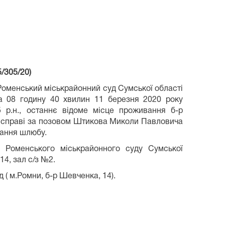
/305/20)
 Роменський міськрайонний суд Сумської області
на 08 годину 40 хвилин 11 березня 2020 року
5 р.н., останнє відоме місце проживання б-р
 у справі за позовом Штикова Миколи Павловича
вання шлюбу.
і Роменського міськрайонного суду Сумської
14, зал с/з №2.
 ( м.Ромни, б-р Шевченка, 14).