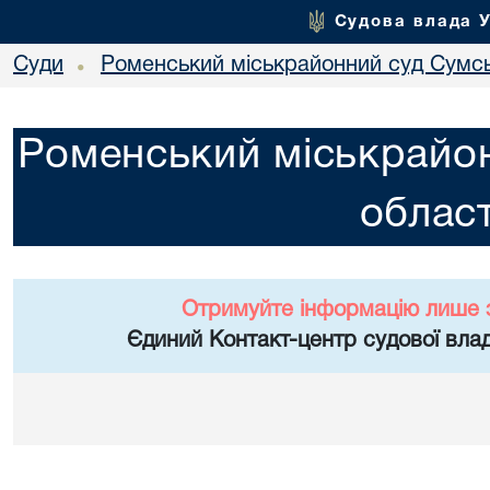
Судова влада 
Суди
Роменський міськрайонний суд Сумсь
•
Роменський міськрайон
област
Отримуйте інформацію лише 
Єдиний Контакт-центр судової влад