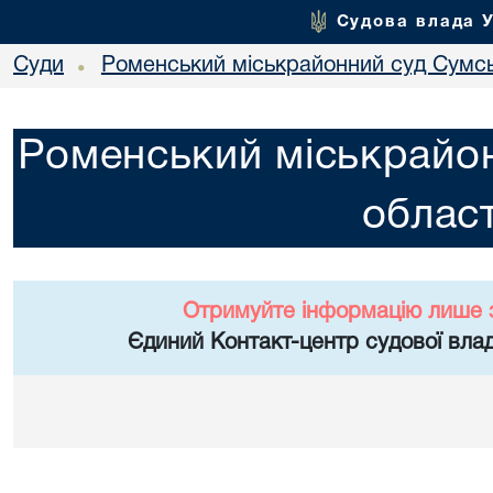
Судова влада 
Суди
Роменський міськрайонний суд Сумсь
•
Роменський міськрайон
област
Отримуйте інформацію лише 
Єдиний Контакт-центр судової влад