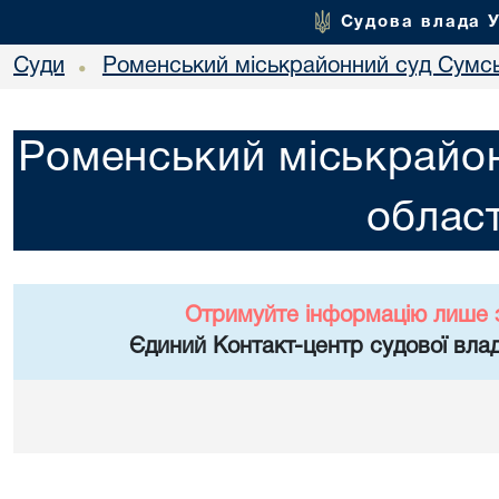
Судова влада 
Суди
Роменський міськрайонний суд Сумсь
•
Роменський міськрайон
област
Отримуйте інформацію лише 
Єдиний Контакт-центр судової влад