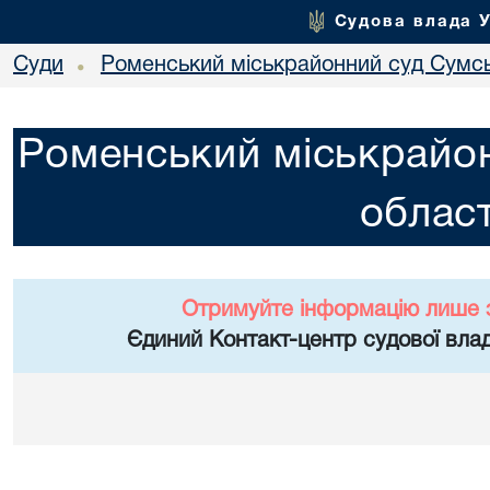
Судова влада 
Суди
Роменський міськрайонний суд Сумсь
•
Роменський міськрайон
област
Отримуйте інформацію лише 
Єдиний Контакт-центр судової влад